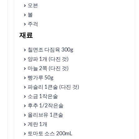
오븐
볼
⑥ 자주 묻는 질문
주걱
재료
⑦ 건강상의 이점과 영양 정보
칠면조 다짐육 300g
양파 1개 (다진 것)
⑧ 미트볼 조리 시 유의사항
마늘 2쪽 (다진 것)
빵가루 50g
파슬리 1큰술 (다진 것)
⑨ 추가 조리 방법 및 팁
소금 1작은술
후추 1/2작은술
⑩ 미트볼과 함께 즐길 수 있는 사이드 메뉴
올리브유 1큰술
계란 1개
⑪ 미트볼 활용 레시피
토마토 소스 200mL