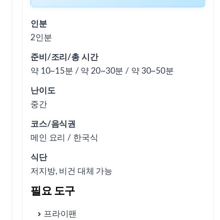
인분
① 오늘 이 레시피가 좋은 상황
2인분
준비/조리/총 시간
약 10~15분 / 약 20~30분 / 약 30~50분
위생과 보관, 꼭 지키면 좋은 부분
난이도
중간
② 맛을 결정하는 핵심 포인트
코스/음식권
메인 요리 / 한국식
③ 실패가 잦은 부분과 바로잡는 팁
식단
저지방, 비건 대체 가능
④ 비용·시간 현실표
필요 도구
프라이팬
⑤ 응용/대체재