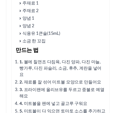
주재료 1
주재료 2
출처
양념 1
양념 2
식용유 1큰술(15mL)
소금 한 꼬집
만드는 법
1.
볼에 칠면조 다짐육, 다진 양파, 다진 마늘,
빵가루, 다진 파슬리, 소금, 후추, 계란을 넣어
요
2.
재료를 잘 섞어 미트볼 모양으로 만들어요
3.
프라이팬에 올리브유를 두르고 중불로 예열
해요
4.
미트볼을 팬에 넣고 골고루 구워요
5.
미트볼이 다 익으면 토마토 소스를 추가하고