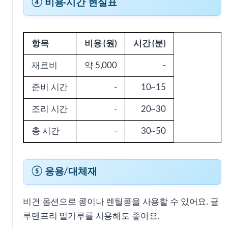
④ 비용·시간 현실표
항목
비용 (원)
시간 (분)
재료비
약 5,000
-
준비 시간
-
10~15
조리 시간
-
20~30
총 시간
-
30~50
⑤ 응용/대체재
비건 옵션으로 콩이나 렌틸콩을 사용할 수 있어요. 글
루텐프리 밀가루를 사용해도 좋아요.