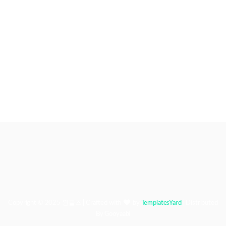
Copyright © 2025
윈플즈
| Crafted with
by
TemplatesYard
| Distributed
By
Gooyaabi