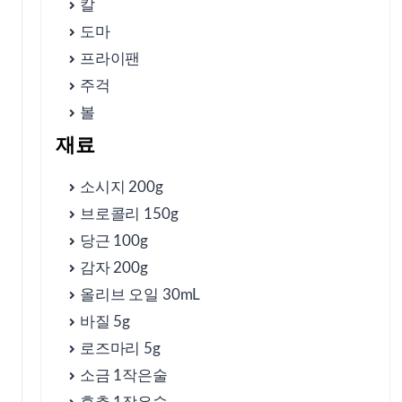
칼
⑥ 자주 묻는 질문
도마
프라이팬
⑦ 소시지 야채 구이의 변형 레시피
주걱
볼
재료
⑧ 영양 정보 및 건강 팁
소시지 200g
브로콜리 150g
⑨ 시트팬 소시지 야채 구이 완벽 가이드
당근 100g
감자 200g
⑩ 다양한 소스와 함께 즐기기
올리브 오일 30mL
바질 5g
⑪ 시트팬 소시지 야채 구이의 보관 및 재활용 팁
로즈마리 5g
소금 1작은술