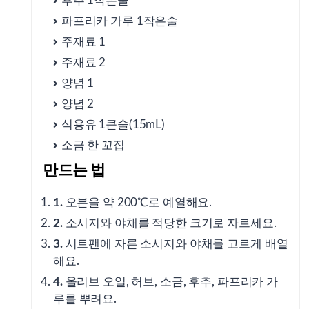
후추 1작은술
⑫ 시트팬 소시지 야채 구이의 영양학적 장점
파프리카 가루 1작은술
주재료 1
출처
주재료 2
양념 1
양념 2
식용유 1큰술(15mL)
소금 한 꼬집
만드는 법
1.
오븐을 약 200℃로 예열해요.
2.
소시지와 야채를 적당한 크기로 자르세요.
3.
시트팬에 자른 소시지와 야채를 고르게 배열
해요.
4.
올리브 오일, 허브, 소금, 후추, 파프리카 가
루를 뿌려요.