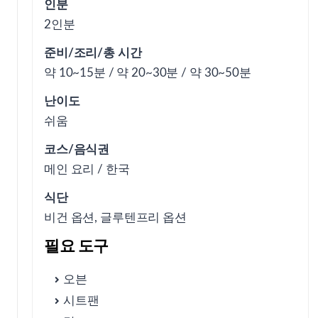
인분
① 오늘 이 레시피가 좋은 상황
2인분
준비/조리/총 시간
약 10~15분 / 약 20~30분 / 약 30~50분
위생과 보관, 꼭 지키면 좋은 부분
난이도
쉬움
② 맛을 결정하는 핵심 포인트
코스/음식권
메인 요리 / 한국
③ 실패가 잦은 부분과 바로잡는 팁
식단
비건 옵션, 글루텐프리 옵션
④ 비용·시간 현실표
필요 도구
오븐
⑤ 응용/대체재
시트팬