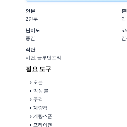
인분
준
2인분
약
① 오늘 이 레시피가 좋은 상황
난이도
코
중간
간
위생과 보관, 꼭 지키면 좋은 부분
식단
비건, 글루텐프리
② 맛을 결정하는 핵심 포인트
필요 도구
오븐
③ 실패가 잦은 부분과 바로잡는 팁
믹싱 볼
주걱
계량컵
④ 비용·시간 현실표(1인분 기준, 대략 범위)
계량스푼
프라이팬