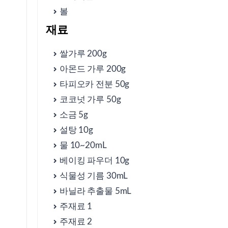
볼
⑤ 응용/대체재
재료
쌀가루 200g
⑥ 자주 묻는 질문
아몬드 가루 200g
타피오카 전분 50g
⑦ 글루텐프리 빵의 영양 가치
코코넛 가루 50g
소금 5g
설탕 10g
⑧ 빵을 더욱 특별하게 만드는 방법
물 10~20mL
베이킹 파우더 10g
식물성 기름 30mL
⑨ 글루텐프리 빵의 활용법
바닐라 추출물 5mL
주재료 1
⑩ 실패를 줄이는 팁
주재료 2