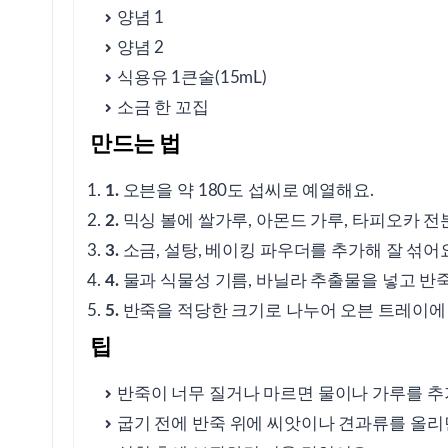
양념 1
양념 2
⑪ 글루텐프리 빵의 건강 효과
식용유 1큰술(15mL)
소금 한 꼬집
⑫ 글루텐프리 빵의 재료 선택 팁
만드는 법
1.
오븐을 약 180도 섭씨로 예열해요.
출처
2.
믹싱 볼에 쌀가루, 아몬드 가루, 타피오카 전
3.
소금, 설탕, 베이킹 파우더를 추가해 잘 섞어
4.
물과 식물성 기름, 바닐라 추출물을 넣고 반
5.
반죽을 적당한 크기로 나누어 오븐 트레이에
팁
반죽이 너무 질거나 마르면 물이나 가루를 추
굽기 전에 반죽 위에 씨앗이나 견과류를 올리