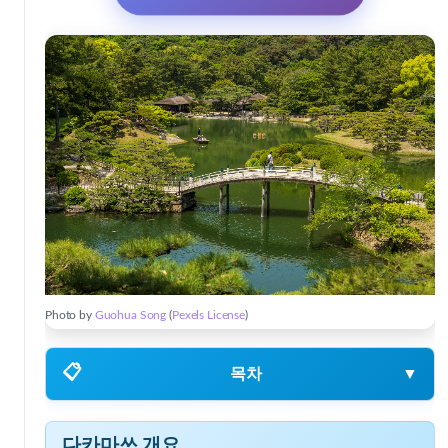
Photo by
Guohua Song
(
Pexels License
)
📋
목차
▼
다카마쓰 개요