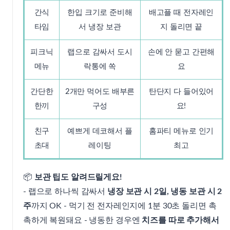
간식
한입 크기로 준비해
배고플 때 전자레인
타임
서 냉장 보관
지 돌리면 끝
피크닉
랩으로 감싸서 도시
손에 안 묻고 간편해
메뉴
락통에 쏙
요
간단한
2개만 먹어도 배부른
탄단지 다 들어있어
한끼
구성
요!
친구
예쁘게 데코해서 플
홈파티 메뉴로 인기
초대
레이팅
최고
📦
보관 팁도 알려드릴게요!
- 랩으로 하나씩 감싸서
냉장 보관 시 2일, 냉동 보관 시 2
주
까지 OK - 먹기 전 전자레인지에 1분 30초 돌리면 촉
촉하게 복원돼요 - 냉동한 경우엔
치즈를 따로 추가해서