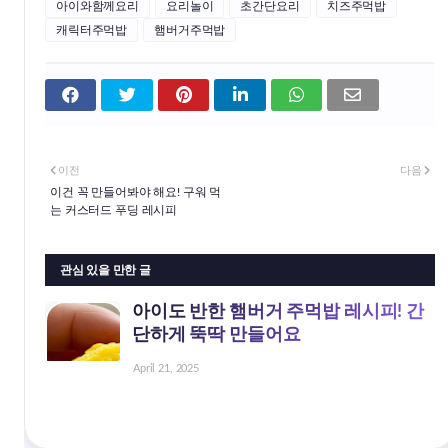
아이와함께요리
요리놀이
초간단요리
치즈주먹밥
캐릭터주먹밥
햄버거주먹밥
이전
다음
이건 꼭 만들어봐야 해요! 구워 먹
는 커스터드 푸딩 레시피
관심 있을 만한 글
아이도 반한 햄버거 주먹밥 레시피! 간
단하게 뚝딱 만들어요
April 21, 2025