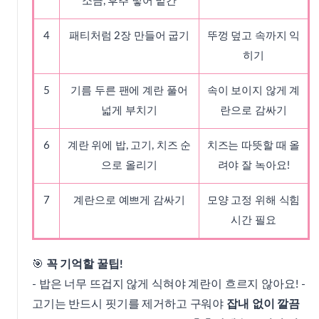
소금, 후추 넣어 밑간
4
패티처럼 2장 만들어 굽기
뚜껑 덮고 속까지 익
히기
5
기름 두른 팬에 계란 풀어
속이 보이지 않게 계
넓게 부치기
란으로 감싸기
6
계란 위에 밥, 고기, 치즈 순
치즈는 따뜻할 때 올
으로 올리기
려야 잘 녹아요!
7
계란으로 예쁘게 감싸기
모양 고정 위해 식힘
시간 필요
🎯
꼭 기억할 꿀팁!
- 밥은 너무 뜨겁지 않게 식혀야 계란이 흐르지 않아요! -
고기는 반드시 핏기를 제거하고 구워야
잡내 없이 깔끔