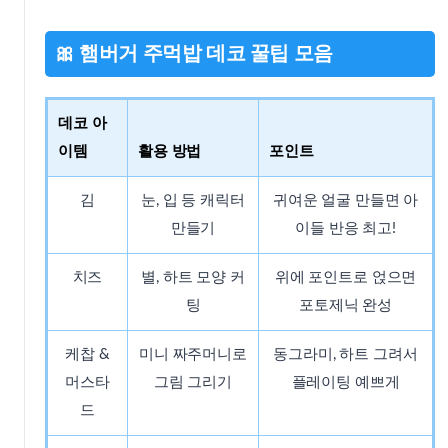
🎀 햄버거 주먹밥 데코 꿀팁 모음
데코 아
이템
활용 방법
포인트
김
눈, 입 등 캐릭터
귀여운 얼굴 만들면 아
만들기
이들 반응 최고!
치즈
별, 하트 모양 커
위에 포인트로 얹으면
팅
포토제닉 완성
케찹 &
미니 짜주머니로
동그라미, 하트 그려서
머스타
그림 그리기
플레이팅 예쁘게
드