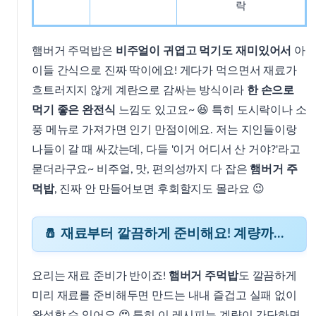
락
햄버거 주먹밥은
비주얼이 귀엽고 먹기도 재미있어서
아
이들 간식으로 진짜 딱이에요! 게다가 먹으면서 재료가
흐트러지지 않게 계란으로 감싸는 방식이라
한 손으로
먹기 좋은 완전식
느낌도 있고요~ 😆 특히 도시락이나 소
풍 메뉴로 가져가면 인기 만점이에요. 저는 지인들이랑
나들이 갈 때 싸갔는데, 다들 '이거 어디서 산 거야?'라고
묻더라구요~ 비주얼, 맛, 편의성까지 다 잡은
햄버거 주
먹밥
, 진짜 안 만들어보면 후회할지도 몰라요 😉
🧂 재료부터 깔끔하게 준비해요! 계량까지 확실하게~
요리는 재료 준비가 반이죠!
햄버거 주먹밥
도 깔끔하게
미리 재료를 준비해두면 만드는 내내 즐겁고 실패 없이
완성할 수 있어요 😍 특히 이 레시피는 계량이 간단하면