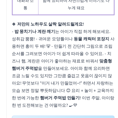
대화와 소
함께 요리하며 자연스럽게 이야기도 나
통
누게 돼요
🍀
저만의 노하우도 살짝 알려드릴게요!
-
밥 뭉치기나 계란 깨기
는 아이가 직접 하게 해보세요.
성취감 뿜뿜! - 귀여운 모양틀이나
동물 캐릭터 포장지
사
용하면 흥미 두 배! 🐻 - 만들기 전 간단히 그림으로 조립
순서를 그려보면 아이가 더 쉽게 따라올 수 있어요. - 치
즈나 햄, 계란은 아이가 좋아하는 재료로 바꿔서
맞춤형
햄버거 주먹밥
을 만들어보세요. 아이와 함께 요리하면
조금 느릴 수도 있지만 그만큼 즐겁고 웃음이 끊이지 않
아요! 무엇보다 “이거 내가 만들었어~!” 하면서 자랑하는
모습 보면 정말 뿌듯하답니다 😊 요리 + 놀이 + 교육까지
한 번에 가능한
햄버거 주먹밥 만들기!
이번 주말, 아이랑
한 번 도전해보는 건 어떨까요? 🍳💜