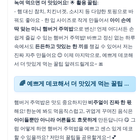
녹여 먹으면 더 맛있어요!
🌟
활용 꿀팁:
- 햄 대신 참치, 치킨너겟, 소시지 등 다양한 토핑으로 바
꿔도 좋아요 - 한 입 사이즈로 작게 만들어서
아이 손에
딱 맞는 미니 햄버거 주먹밥
으로 변신! 언제 어디서든 손
쉽게 즐길 수 있는 햄버거 주먹밥! 바쁘고 정신 없는 하루
속에서도
든든하고 맛있는 한 끼
를 챙길 수 있어서 저는
진짜 자주 만들어요 😊 이제 마지막으로, 예쁘게 데코해
서 더 맛있게 먹는 꿀팁 알려드릴게요~ 🎀
🌈 예쁘게 데코해서 더 맛있게 먹는 꿀팁 대공개
햄버거 주먹밥은 맛도 중요하지만
비주얼이 진짜 한 몫
해요! 한눈에 봐도 먹음직스럽고, 귀엽게 꾸며진 음식은
아이들뿐만 아니라 어른들도 흐뭇하게
만든답니다 😋 그
럼 어떻게 하면 햄버거 주먹밥을 예쁘고 센스 있게 데코
할 수 있을까요? 저만의 꿀팁들 공유할게요~! 💕