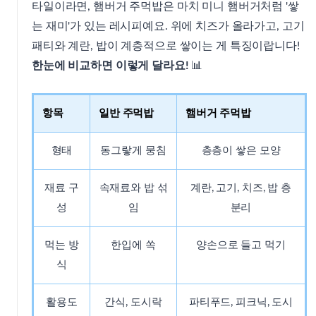
타일이라면, 햄버거 주먹밥은 마치 미니 햄버거처럼 '쌓
는 재미'가 있는 레시피예요. 위에 치즈가 올라가고, 고기
패티와 계란, 밥이 계층적으로 쌓이는 게 특징이랍니다!
한눈에 비교하면 이렇게 달라요!
📊
항목
일반 주먹밥
햄버거 주먹밥
형태
동그랗게 뭉침
층층이 쌓은 모양
재료 구
속재료와 밥 섞
계란, 고기, 치즈, 밥 층
성
임
분리
먹는 방
한입에 쏙
양손으로 들고 먹기
식
활용도
간식, 도시락
파티푸드, 피크닉, 도시