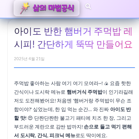
아이도 반한 햄버거 주먹밥 레
시피! 간단하게 뚝딱 만들어요
2025년 4월 21일
주먹밥 좋아하는 사람 여기 여기 모여라~! 🍙 요즘 핫한
간식이나 도시락 메뉴로
햄버거식 주먹밥
이 인기라길래
저도 도전해봤어요! 처음엔 '햄버거랑 주먹밥이 무슨 조
합이야?' 싶었는데, 한 입 먹는 순간... 와 진짜
아이도 반
할 맛!
😍 단짠단짠한 불고기 패티에 치즈 한 장, 그리고
부드러운 계란으로 감싼 밥까지!
손으로 들고 먹기 편해
서 도시락, 간식, 피크닉 메뉴
로도 딱이에요.