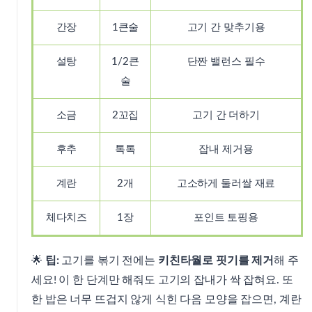
간장
1큰술
고기 간 맞추기용
설탕
1/2큰
단짠 밸런스 필수
술
소금
2꼬집
고기 간 더하기
후추
톡톡
잡내 제거용
계란
2개
고소하게 둘러쌀 재료
체다치즈
1장
포인트 토핑용
🌟
팁:
고기를 볶기 전에는
키친타월로 핏기를 제거
해 주
세요! 이 한 단계만 해줘도 고기의 잡내가 싹 잡혀요. 또
한 밥은 너무 뜨겁지 않게 식힌 다음 모양을 잡으면, 계란