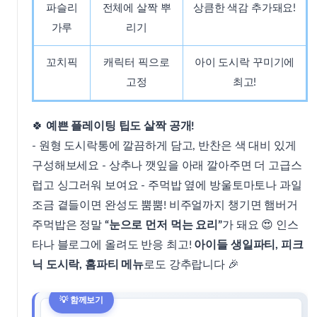
파슬리
전체에 살짝 뿌
상큼한 색감 추가돼요!
가루
리기
꼬치픽
캐릭터 픽으로
아이 도시락 꾸미기에
고정
최고!
🍀
예쁜 플레이팅 팁도 살짝 공개!
- 원형 도시락통에 깔끔하게 담고, 반찬은 색 대비 있게
구성해보세요 - 상추나 깻잎을 아래 깔아주면 더 고급스
럽고 싱그러워 보여요 - 주먹밥 옆에 방울토마토나 과일
조금 곁들이면 완성도 뿜뿜! 비주얼까지 챙기면 햄버거
주먹밥은 정말
“눈으로 먼저 먹는 요리”
가 돼요 😍 인스
타나 블로그에 올려도 반응 최고!
아이들 생일파티, 피크
닉 도시락, 홈파티 메뉴
로도 강추랍니다 🎉