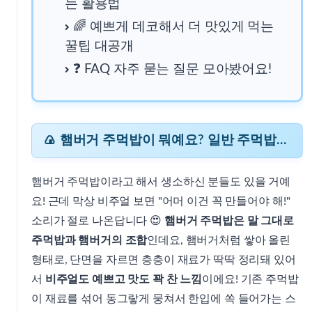
는 활용법
🌈 예쁘게 데코해서 더 맛있게 먹는
꿀팁 대공개
🍱 도시락, 간식, 한끼! 어디든 어울리는 활용법
❓ FAQ 자주 묻는 질문 모아봤어요!
🌈 예쁘게 데코해서 더 맛있게 먹는 꿀팁 대공개
🍙 햄버거 주먹밥이 뭐예요? 일반 주먹밥이랑 뭐가 달라요?
❓ FAQ
햄버거 주먹밥이라고 해서 생소하신 분들도 있을 거예
요! 근데 막상 비주얼 보면 "어머 이건 꼭 만들어야 해!"
💭 제 생각에는
소리가 절로 나온답니다 😍
햄버거 주먹밥은 말 그대로
주먹밥과 햄버거의 조합
인데요, 햄버거처럼 쌓아 올린
💌 공감해주셨다면?
형태로, 단면을 자르면 층층이 재료가 딱딱 정리돼 있어
서
비주얼도 예쁘고 맛도 꽉 찬 느낌
이에요! 기존 주먹밥
이 재료를 섞어 동그랗게 뭉쳐서 한입에 쏙 들어가는 스
📚 출처