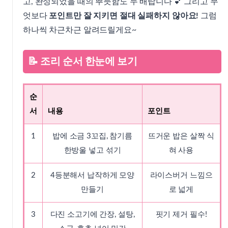
고, 완성되었을 때의 뿌듯함도 두 배랍니다 💕 그리고 무
엇보다
포인트만 잘 지키면 절대 실패하지 않아요!
그럼
하나씩 차근차근 알려드릴게요~
📝 조리 순서 한눈에 보기
순
서
내용
포인트
1
밥에 소금 3꼬집, 참기름
뜨거운 밥은 살짝 식
한방울 넣고 섞기
혀 사용
2
4등분해서 납작하게 모양
라이스버거 느낌으
만들기
로 넓게
3
다진 소고기에 간장, 설탕,
핏기 제거 필수!