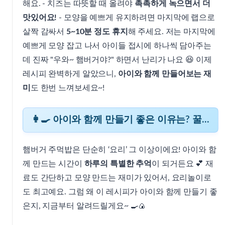
해요. - 치즈는 따뜻할 때 올려야
촉촉하게 녹으면서 더
맛있어요!
- 모양을 예쁘게 유지하려면 마지막에 랩으로
살짝 감싸서
5~10분 정도 휴지
해 주세요. 저는 마지막에
예쁘게 모양 잡고 나서 아이들 접시에 하나씩 담아주는
데 진짜 "우와~ 햄버거야?" 하면서 난리가 나요 😆 이제
레시피 완벽하게 알았으니,
아이와 함께 만들어보는 재
미
도 한번 느껴보세요~!
👩‍🍳 아이와 함께 만들기 좋은 이유는? 꿀팁 공개
햄버거 주먹밥은 단순히 ‘요리’ 그 이상이에요! 아이와 함
께 만드는 시간이
하루의 특별한 추억
이 되거든요 💕 재
료도 간단하고 모양 만드는 재미가 있어서, 요리놀이로
도 최고예요. 그럼 왜 이 레시피가 아이와 함께 만들기 좋
은지, 지금부터 알려드릴게요~ 🍳🍙