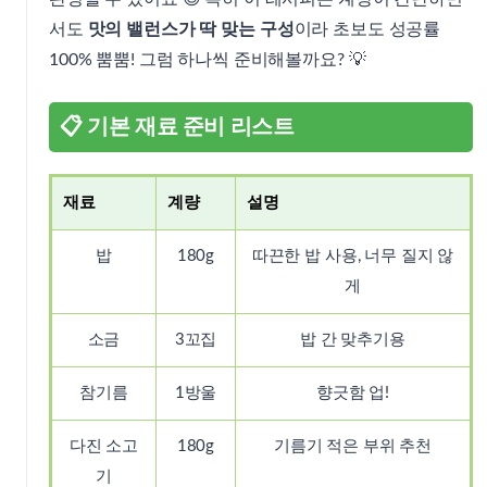
서도
맛의 밸런스가 딱 맞는 구성
이라 초보도 성공률
100% 뿜뿜! 그럼 하나씩 준비해볼까요? 💡
📋 기본 재료 준비 리스트
재료
계량
설명
밥
180g
따끈한 밥 사용, 너무 질지 않
게
소금
3꼬집
밥 간 맞추기용
참기름
1방울
향긋함 업!
다진 소고
180g
기름기 적은 부위 추천
기