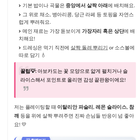
기본 밥이나 곡물은
중앙에서 살짝 아래
에 배치해요.
그 위로 채소, 병아리콩, 당근 라페 등 토핑을 자연스
럽게 뿌려줘요.
메인 재료는 가장 돋보이게
가장자리 혹은 상단
에 배
치해요!
드레싱은 먹기 직전에
살짝 돌려 뿌리기
or 소스볼에
따로 담기 💧
꿀팁💡:
아보카도는 꽃 모양으로 얇게 펼치거나 슬
라이스해서 포인트로 올리면 감성 끝판왕이에요!
저는 플레이팅할 때
이탈리안 파슬리, 레몬 슬라이스, 참
깨
등을 위에 살짝 뿌려주면 진짜 손님들 반응이 넘 좋아
요! 💛