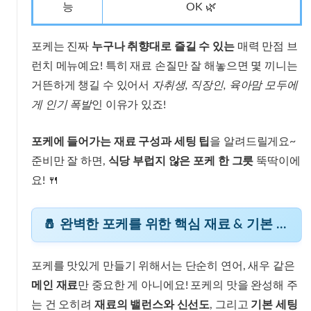
능
OK 🌿
포케는 진짜
누구나 취향대로 즐길 수 있는
매력 만점 브
런치 메뉴예요! 특히 재료 손질만 잘 해놓으면 몇 끼니는
거뜬하게 챙길 수 있어서
자취생, 직장인, 육아맘 모두에
게 인기 폭발
인 이유가 있죠!
포케에 들어가는 재료 구성과 세팅 팁
을 알려드릴게요~
준비만 잘 하면,
식당 부럽지 않은 포케 한 그릇
뚝딱이에
요! 🍴
🧂 완벽한 포케를 위한 핵심 재료 & 기본 세팅 비법
포케를 맛있게 만들기 위해서는 단순히 연어, 새우 같은
메인 재료
만 중요한 게 아니에요! 포케의 맛을 완성해 주
는 건 오히려
재료의 밸런스와 신선도
, 그리고
기본 세팅