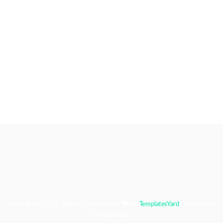
Copyright © 2025
윈플즈
| Crafted with
by
TemplatesYard
| Distributed
By
Gooyaabi