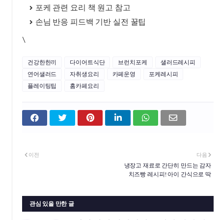
포케 관련 요리 책 원고 참고
손님 반응 피드백 기반 실전 꿀팁
\
건강한한끼
다이어트식단
브런치포케
샐러드레시피
연어샐러드
자취생요리
카페운영
포케레시피
플레이팅팁
홈카페요리
이전
다음
냉장고 재료로 간단히 만드는 감자
치즈빵 레시피! 아이 간식으로 딱
관심 있을 만한 글