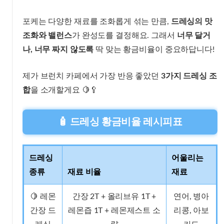
포케는 다양한 재료를 조화롭게 섞는 만큼,
드레싱의 맛
조화와 밸런스
가 완성도를 결정해요. 그래서
너무 달거
나, 너무 짜지 않도록
딱 맞는 황금비율이 중요하답니다!
제가 브런치 카페에서 가장 반응 좋았던
3가지 드레싱 조
합
을 소개할게요 🍋🥄
🧴 드레싱 황금비율 레시피표
드레싱
어울리는
종류
재료 비율
재료
🍋 레몬
간장 2T + 올리브유 1T +
연어, 병아
간장 드
레몬즙 1T + 레몬제스트 소
리콩, 아보