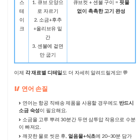
스
1. 큐브 모양으
큐브컷 + 센불 구이 =
핏물
테
로 자르기
없이 촉촉한 고기 완성
이
2. 소금+후추
크
+올리브유 밑
간
3. 센불에 겉면
만 굽기
이제
각 재료별 디테일
도 더 자세히 알려드릴게요! 💬
🥢 연어 손질
연어는 항공 직배송 제품을 사용할 경우에도
반드시
소금 숙성
이 필요해요.
소금을 고루 뿌려 30분간 두면 삼투압 작용으로 수분
이 빠져요.
깨끗한 물로 씻은 후,
얼음물+식초
에 20~30분 담가