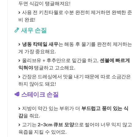
두면 식감이 탱글해져요!
사용 전 키친타월로 수분 완전히 제거하면 완벽한 준
비 완료!
🍤 새우 손질
냉동 칵테일 새우
는 해동 후 물기를 완전히 제거하는
게 가장 중요해요.
올리브유 + 후추만으로 밑간을 하고,
센불에 빠르게
익혀야
탱글하고 고소해요.
간장은 드레싱에서 맛을 내기 때문에 따로 소금간은
하지 않아도 돼요!
🥩 스테이크 손질
지방이 약간 있는 부위가 더
부드럽고 풍미 있는 식
감
을 줘요.
고기는
2~3cm 큐브 모양
으로 썰어야 너무 익지 않고
육즙을 지킬 수 있어요.