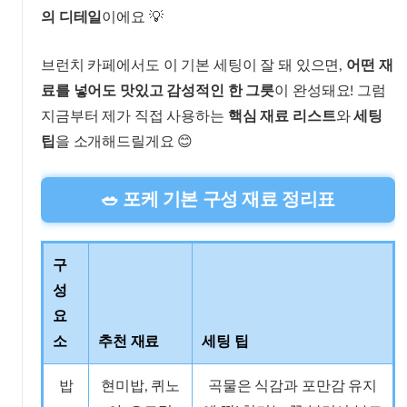
의 디테일
이에요 💡
브런치 카페에서도 이 기본 세팅이 잘 돼 있으면,
어떤 재
료를 넣어도 맛있고 감성적인 한 그릇
이 완성돼요! 그럼
지금부터 제가 직접 사용하는
핵심 재료 리스트
와
세팅
팁
을 소개해드릴게요 😊
🥗 포케 기본 구성 재료 정리표
구
성
요
소
추천 재료
세팅 팁
밥
현미밥, 퀴노
곡물은 식감과 포만감 유지