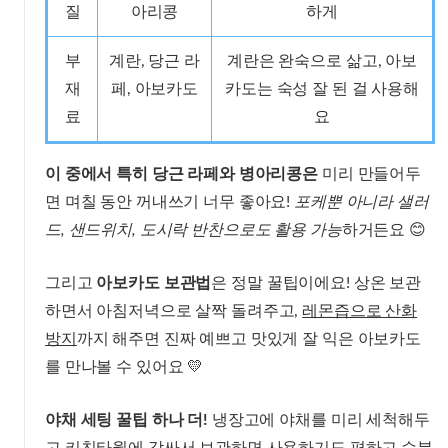
질
아리콩
하게
부
계란, 당근 라
계란은 완숙으로 삶고, 아보
재
페, 아보카도
카도는 숙성 잘 된 걸 사용해
료
요
이 중에서 특히 당근 라페와 병아리콩은
미리 만들어두
면 며칠 동안 꺼내쓰기 너무 좋아요!
포케뿐 아니라 샐러
드, 샌드위치, 도시락 반찬으로도 활용 가능
하거든요 😊
그리고
아보카도 보관법
은 정말 꿀팁이에요! 상온 보관
하면서 아침저녁으로 살짝 돌려주고,
레몬즙으로 산화
방지
까지 해주면 진짜 예쁘고 맛있게 잘 익은 아보카도
를 만나볼 수 있어요 💛
야채 세팅 꿀팁 하나 더!
냉장고에 야채를 미리 세척해두