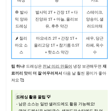
레싱
량
카도
🧅 발사
발사믹 2T + 간장 1T + 다
스테이크,
믹 양파
진양파 1T + 마늘, 올리브
양송이, 샐
드레싱
유, 후추 약간
러드야채
🌶️ 칠리
마요네즈 2T + 간장 1T +
새우, 당근
마요 소
올리고당 1T + 참기름 0.5T
라페, 옥수
스
+ 핫소스 약간
수
팁 하나!
드레싱은
전날 미리 만들어
냉장 보관해두면
재
료끼리 맛이 더 잘 어우러져서
다음 날 훨씬 풍미가 좋아
져요 🥰
드레싱 활용 꿀팁 💡
- 남은 소스는 일반 샐러드에도 활용 가능해요!