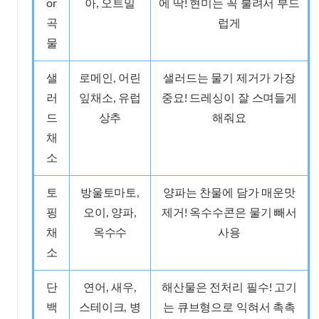
or
아, 오트밀
에 딱! 현미는 꼭 불려서 부드
곡
럽게
물
샐
로메인, 어린
샐러드는 물기 제거가 가장
러
잎채소, 유럽
중요! 드레싱이 잘 스며들게
드
상추
해줘요
채
소
토
방울토마토,
양파는 찬물에 담가 매운맛
핑
오이, 양파,
제거! 옥수수콘은 물기 빼서
채
옥수수
사용
소
단
연어, 새우,
해산물은 전처리 필수! 고기
백
스테이크, 병
는 큐브형으로 익혀서 촉촉