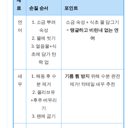
재
료
손질 순서
포인트
연
1. 소금 뿌려
소금 숙성 + 식초 물 담그기
어
숙성
=
탱글하고 비린내 없는 연
2. 물에 씻기
어
3. 얼음물+식
초에 담가 탄
력 업
새
1. 해동 후 수
기름 튐 방지
위해 수분 완전
우
분 제거
제거! 칵테일 새우 추천
2. 올리브유
+후추 버무리
기
3. 팬에 굽기