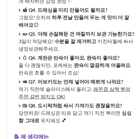
게 배치하면 감성 완성 ✨
🍯 Q4. 드레싱을 미리 만들어도 될까요?
그럼요! 오히려
하루 전날 만들어 두는 게 맛이 더 잘
배어요
😊
🥒 Q5. 야채 손질해둔 건 며칠까지 보관 가능한가요?
3일이 적당해요!
수분을 잘 제거하고
키친타월에 싸서
냉장보관해주세요.
🥚 Q6. 계란은 반숙이 좋아요, 완숙이 좋아요?
둘 다 괜찮지만, 포케에는
완숙이 깔끔하게 어울려요
.
반숙은 흐를 수 있어서 조심!
🥑 Q7. 아보카도는 언제 넣어야 예쁘게 나와요?
먹기 직전에 슬라이스해서 올리고,
레몬즙 살짝 뿌려
주면 갈변 방지도 OK!
🍱 Q8. 도시락처럼 싸서 가져가도 괜찮을까요?
당연하죠! 드레싱은 따로 담고 먹기 직전 뿌리면
싱싱
함 그대로
유지돼요 💕
📝 제 생각에는