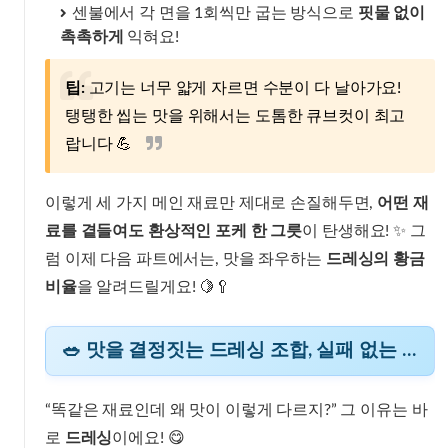
센불에서 각 면을 1회씩만 굽는 방식으로
핏물 없이
촉촉하게
익혀요!
팁:
고기는 너무 얇게 자르면 수분이 다 날아가요!
탱탱한 씹는 맛을 위해서는 도톰한 큐브컷이 최고
랍니다 💪
이렇게 세 가지 메인 재료만 제대로 손질해두면,
어떤 재
료를 곁들여도 환상적인 포케 한 그릇
이 탄생해요! ✨ 그
럼 이제 다음 파트에서는, 맛을 좌우하는
드레싱의 황금
비율
을 알려드릴게요! 🍋🥄
🥗 맛을 결정짓는 드레싱 조합, 실패 없는 황금비율
“똑같은 재료인데 왜 맛이 이렇게 다르지?” 그 이유는 바
로
드레싱
이에요! 😋