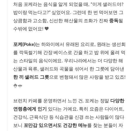
처음 포케라는 음식을 알게 되었을 때, “이게 샐러드야?
밥이랑 먹는다고?” 싶었어요. 그런데 한 번 먹어보면 그
상큼함과 고소함, 신선한 해산물의 조화가 진짜
중독
될
수밖에 없어요! 🧡
포케(Poke)
는 하와이에서 유래된 요리로, 원래는 생선회
를 깍둑썰기해 간장 베이스로 간을 하고 밥 위에 올려 먹
는 스타일의 음식이에요. 우리나라에서는 더 다양한 해
산물과 육류, 샐러드와 곡물을 섞어서 한 그릇에 담아낸
한 끼 샐러드 그릇
으로 변형돼서 많은 사랑을 받고 있죠!
🍚🥗
브런치 카페를 운영하면서 느낀 건, 포케는 정말
다양한
연령층에게 인기
있다는 거예요. 특히 요즘은 다이어트,
건강식, 근육식단 등 식습관을 신경 쓰는 사람들이 많다
보니
포만감 있으면서도 건강한 메뉴
를 찾는 분들이 자