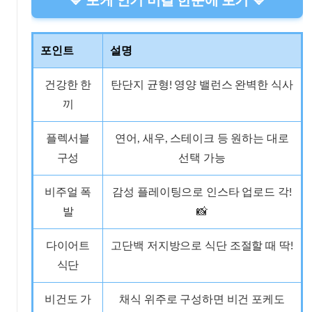
💙 포케 인기 비결 한눈에 보기 💙
포인트
설명
건강한 한
탄단지 균형! 영양 밸런스 완벽한 식사
끼
플렉서블
연어, 새우, 스테이크 등 원하는 대로
구성
선택 가능
비주얼 폭
감성 플레이팅으로 인스타 업로드 각!
발
📸
다이어트
고단백 저지방으로 식단 조절할 때 딱!
식단
비건도 가
채식 위주로 구성하면 비건 포케도