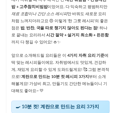
밥 + 고추참치비빔밥
이었어요. 다 익숙하고 평범하지만
재료 조합이나 간단 소스 레시피
만 바꿔도 새로운 요리
처럼 느껴지더라고요 😍 이렇게 '한 그릇 레시피'의 좋은
점은
밥, 반찬, 국을 따로 챙기지 않아도 된다는 점!
하나
로 끝내는 요리라서
시간 절약 + 설거지 최소화 + 든든함
까지 다 챙길 수 있어요! 🍚✨
앞으로 소개해드릴 요리들은 이
4가지 자취 요리 기준
에
딱 맞는 레시피들이에요. 자취방에서도 맛있게, 건강하
게, 재밌게 요리할 수 있게 도와드릴게요! 🥰 그럼 본격적
으로!
계란으로 만드는 10분 컷 레시피 3가지
부터 소개
해볼게요! 가성비 최고, 만들기도 간단한 메뉴들이니 기
대해도 좋아요~ 💛
🍳 10분 컷! 계란으로 만드는 요리 3가지