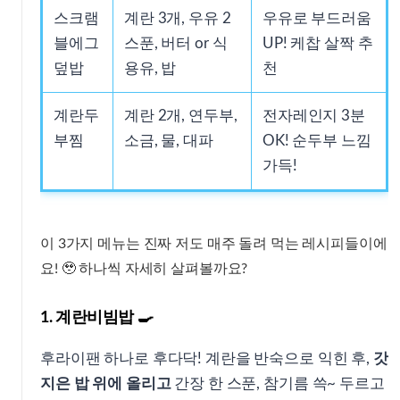
스크램
계란 3개, 우유 2
우유로 부드러움
블에그
스푼, 버터 or 식
UP! 케찹 살짝 추
덮밥
용유, 밥
천
계란두
계란 2개, 연두부,
전자레인지 3분
부찜
소금, 물, 대파
OK! 순두부 느낌
가득!
이 3가지 메뉴는 진짜 저도 매주 돌려 먹는 레시피들이에
요! 🥹 하나씩 자세히 살펴볼까요?
1. 계란비빔밥 🍳
후라이팬 하나로 후다닥! 계란을 반숙으로 익힌 후,
갓
지은 밥 위에 올리고
간장 한 스푼, 참기름 쓱~ 두르고