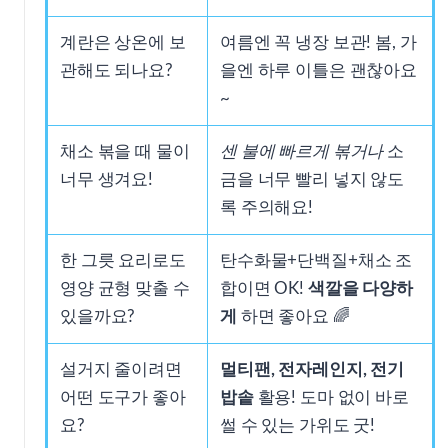
계란은 상온에 보
여름엔 꼭 냉장 보관! 봄, 가
관해도 되나요?
을엔 하루 이틀은 괜찮아요
~
채소 볶을 때 물이
센 불에 빠르게 볶거나
소
너무 생겨요!
금을 너무 빨리 넣지 않도
록 주의해요!
한 그릇 요리로도
탄수화물+단백질+채소 조
영양 균형 맞출 수
합이면 OK!
색깔을 다양하
있을까요?
게
하면 좋아요 🌈
설거지 줄이려면
멀티팬, 전자레인지, 전기
어떤 도구가 좋아
밥솥
활용! 도마 없이 바로
요?
썰 수 있는 가위도 굿!