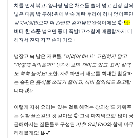
치를 먼저 볶고, 양파랑 남은 채소들 쓸어 넣고 간장 살짝
넣은 다음 밥 투하! 위에 반숙 계란 후라이 하나 얹어주면
김치비빔밥보다 더 간편한 김치덮밥
완성이에요 😍
팁:
버터 한 스푼
넣으면 풍미 폭발! 고소함에 매콤함까지 더
해져서 진짜 자꾸 손이 가요~
냉장고 속 남은 재료들,
"버려야 하나?" 고민하지 말고
"어떻게 써먹을까?"
생각해보면
재미도 있고, 요리 실력
도 쑥쑥 늘어요!
또한, 자취하면서 재료를 최대한 활용하
는 습관은
음식물 쓰레기 줄이고, 식비 절약에도 최고
랍
니다 💰✨
이렇게 자취 요리는 '있는 걸로 해먹는 창의성'도 키워주
는 생활 꿀스킬인 것 같아요 😊 그럼 마지막으로! 많이 궁
금해하시는 질문들로 구성된
자취 요리 FAQ
와 함께 마무
리해볼게요! 📝💕