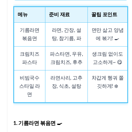
메뉴
준비 재료
꿀팁 포인트
기름라면
라면, 간장, 설
면만 삶고 양념
볶음면
탕, 참기름, 파
에 볶기! 🍳
크림치즈
파스타면, 우유,
생크림 없이도
파스타
크림치즈, 후추
고소하게~ 😋
비빔국수
라면사리, 고추
차갑게 헹궈 쫄
스타일 라
장, 식초, 설탕
깃하게! ❄️
면
1. 기름라면 볶음면 🍳