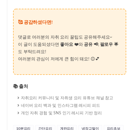
🥰 공감하셨다면!
댓글로 여러분의 자취 요리 꿀팁도 공유해주세요~
이 글이 도움되셨다면
좋아요 ❤️
와
공유 📢
,
팔로우 🌟
도 부탁드려요!
여러분의 관심이 저에게 큰 힘이 돼요! 😊💕
📚 출처
자취요리 커뮤니티 및 자취생 요리 유튜브 채널 참고
네이버 요리 백과 및 인스타그램 레시피 피드
개인 자취 경험 및 SNS 인기 레시피 기반 정리
10분요리
간단요리
계란요리
냉장고털이
요리초보