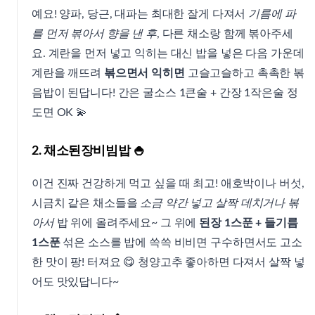
예요! 양파, 당근, 대파는 최대한 잘게 다져서
기름에 파
를 먼저 볶아서 향을 낸 후
, 다른 채소랑 함께 볶아주세
요. 계란을 먼저 넣고 익히는 대신 밥을 넣은 다음 가운데
계란을 깨뜨려
볶으면서 익히면
고슬고슬하고 촉촉한 볶
음밥이 된답니다! 간은 굴소스 1큰술 + 간장 1작은술 정
도면 OK 💫
2. 채소된장비빔밥 🍚
이건 진짜 건강하게 먹고 싶을 때 최고! 애호박이나 버섯,
시금치 같은 채소들을
소금 약간 넣고 살짝 데치거나 볶
아서
밥 위에 올려주세요~ 그 위에
된장 1스푼 + 들기름
1스푼
섞은 소스를 밥에 쓱쓱 비비면 구수하면서도 고소
한 맛이 팡! 터져요 😋 청양고추 좋아하면 다져서 살짝 넣
어도 맛있답니다~