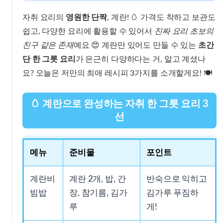
자취 요리의
영원한 단짝
, 계란! 🥚 가격도 착하고 보관도
쉽고, 다양한 요리에 활용할 수 있어서
진짜 요리 초보의
친구 같은 존재
예요 😍 계란만 있어도 만들 수 있는
초간
단 한 그릇 요리
가 은근히 다양하다는 거, 알고 계셨나
요? 오늘은 저만의 최애 레시피 3가지를 소개할게요! 🍽
🥚 계란으로 완성하는 자취 한 그릇 요리 3
선
메뉴
준비물
포인트
계란비
계란 2개, 밥, 간
반숙으로 익히고
빔밥
장, 참기름, 김가
김가루 푸짐하
루
게!