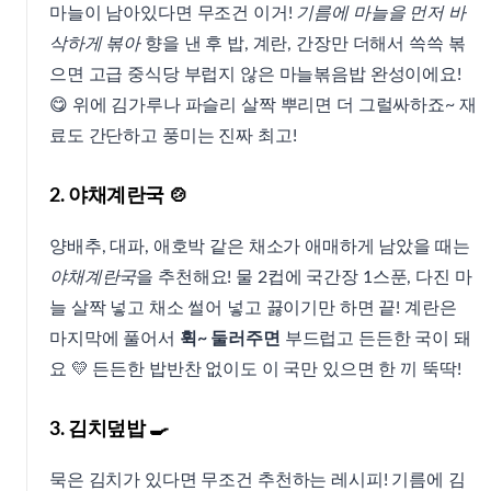
마늘이 남아있다면 무조건 이거!
기름에 마늘을 먼저 바
삭하게 볶아
향을 낸 후 밥, 계란, 간장만 더해서 쓱쓱 볶
으면 고급 중식당 부럽지 않은 마늘볶음밥 완성이에요!
😋 위에 김가루나 파슬리 살짝 뿌리면 더 그럴싸하죠~ 재
료도 간단하고 풍미는 진짜 최고!
2. 야채계란국 🍲
양배추, 대파, 애호박 같은 채소가 애매하게 남았을 때는
야채계란국
을 추천해요! 물 2컵에 국간장 1스푼, 다진 마
늘 살짝 넣고 채소 썰어 넣고 끓이기만 하면 끝! 계란은
마지막에 풀어서
휙~ 둘러주면
부드럽고 든든한 국이 돼
요 💛 든든한 밥반찬 없이도 이 국만 있으면 한 끼 뚝딱!
3. 김치덮밥 🍳
묵은 김치가 있다면 무조건 추천하는 레시피! 기름에 김