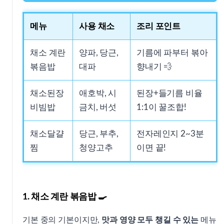
메뉴
사용 채소
조리 포인트
채소 계란
양파, 당근,
기름에 파부터 볶아
볶음밥
대파
향내기 💨
채소된장
애호박, 시
된장+들기름 비율
비빔밥
금치, 버섯
1:1이 꿀조합!
채소달걀
당근, 부추,
전자레인지 2~3분
찜
청양고추
이면 끝!
1. 채소 계란 볶음밥 🍳
기본 중의 기본이지만,
맛과 영양 모두 챙길 수 있는
메뉴