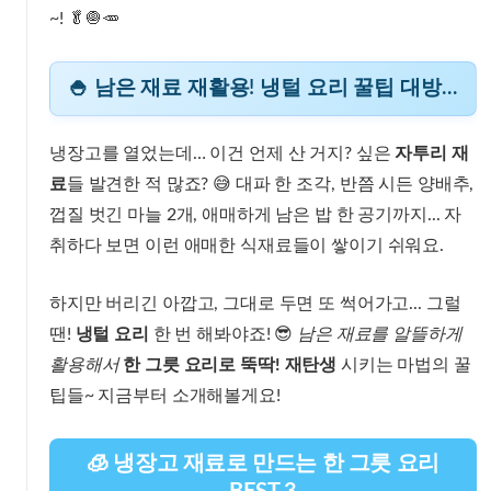
~! 🥬🧅🥕
🍚 남은 재료 재활용! 냉털 요리 꿀팁 대방출
냉장고를 열었는데… 이건 언제 산 거지? 싶은
자투리 재
료
들 발견한 적 많죠? 😅 대파 한 조각, 반쯤 시든 양배추,
껍질 벗긴 마늘 2개, 애매하게 남은 밥 한 공기까지... 자
취하다 보면 이런 애매한 식재료들이 쌓이기 쉬워요.
하지만 버리긴 아깝고, 그대로 두면 또 썩어가고... 그럴
땐!
냉털 요리
한 번 해봐야죠! 😎
남은 재료를 알뜰하게
활용해서
한 그릇 요리로 뚝딱! 재탄생
시키는 마법의 꿀
팁들~ 지금부터 소개해볼게요!
🧊 냉장고 재료로 만드는 한 그릇 요리