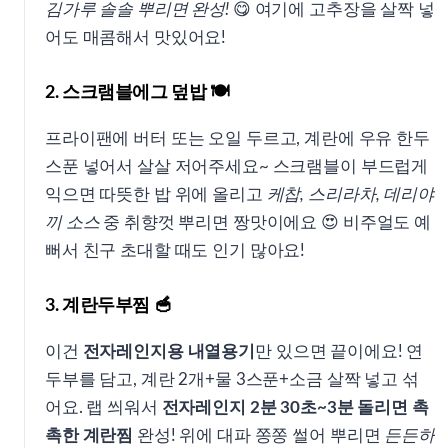
김가루 솔솔 뿌리면 완성!
😋 여기에 고추장을 살짝 넣
어도 매콤해서 맛있어요!
2. 스크램블에그 덮밥 🍽
프라이팬에 버터 또는 오일 두르고, 계란에 우유 한두
스푼 넣어서 살살 저어주세요~ 스크램블이 부드럽게
익으면 따뜻한 밥 위에 올리고
케찹, 스리라차, 데리야
끼 소스
중 취향껏 뿌리면 짱맛이에요 😍 비주얼도 예
뻐서 친구 초대할 때도 인기 많아요!
3. 계란두부찜 🥣
이건
전자레인지용 내열용기
만 있으면 끝이에요! 연
두부를 담고, 계란 2개+물 3스푼+소금 살짝 넣고 섞
어요. 랩 씌워서
전자레인지 2분 30초~3분 돌리면 촉
촉한 계란찜
완성! 위에 대파 쫑쫑 썰어 뿌리면
든든하