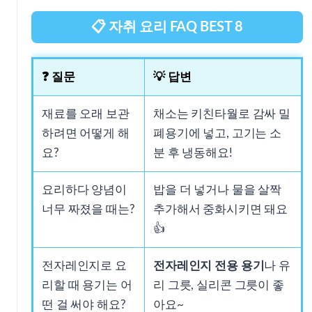
📋 자취 요리 FAQ BEST 8
❓ 질문
💡 답변
재료를 오래 보관
채소는 키친타월로 감싸 밀
하려면 어떻게 해
폐용기에 넣고, 고기는 소
요?
분 후 냉동해요!
요리하다 양념이
밥을 더 넣거나 물을 살짝
너무 짜졌을 때는?
추가해서 중화시키면 돼요
👍
전자레인지로 요
전자레인지 전용 용기
나 유
리할 때 용기는 어
리 그릇, 실리콘 그릇이 좋
떤 걸 써야 해요?
아요~