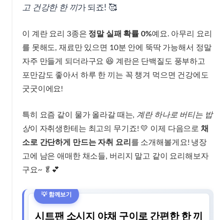
고 건강한 한 끼
가 되죠! 🥰
이 계란 요리 3종은
정말 실패 확률 0%
예요. 아무리 요리
를 못해도, 재료만 있으면 10분 안에 뚝딱 가능해서 정말
자주 만들게 되더라구요 😆 계란은 단백질도 풍부하고
포만감도 좋아서 하루 한 끼는 꼭 챙겨 먹으면 건강에도
굿굿이에요!
특히 요즘 같이 물가 올라갈 때는,
계란 하나로 버티는 밥
상
이 자취생한테는 최고의 무기죠! 💛 이제 다음으로
채
소로 간단하게 만드는 자취 요리
를 소개해볼게요! 냉장
고에 남은 애매한 채소들, 버리지 말고 같이 요리해보자
구요~ 🥬💕
시트팬 소시지 야채 구이로 간편한 한 끼