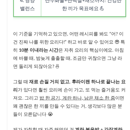
4. 영양
탄수화물+단백질+채소까지! 건강한
밸런스
한 끼가 목표에요 💪
이 기준을 기억하고 있으면, 어떤 레시피를 봐도 “어? 이
건 진짜 나를 위한 요리다!” 하고 바로 알 수 있어요 😎 특
히
10분 이내라는 시간
은 자취 요리의 핵심이에요. 아침
에 바쁠 때, 밤늦게 출출할 때, 조금만 귀찮으면 그냥 라
면 돌리게 되잖아요? 🍜
그럴 때
재료 손질 거의 없고
,
후라이팬 하나로 끝나는 요
리
가 있다면 훨씬 요리에 손이 가고, 또 먹는 즐거움도 커
져요. 그리고
밥 한 공기, 계란 하나, 남은 채소 한 줌
이면
꽤 괜찮은 한 끼를 만들 수 있다는 거, 생각보다 많은 분
들이 모른답니다 😭
제가 자취할 때 자주 해먹던 건
계란 볶음밥 + 간장계란