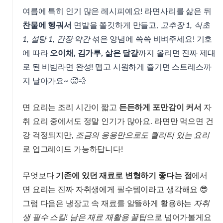
여름에 특히 인기 많은 레시피예요! 라면사리를 삶은 뒤
찬물에 헹궈서
면발을 쫄깃하게 만들고,
고추장 1, 식초
1, 설탕 1, 간장 약간
섞은 양념에 쓱쓱 비벼주세요! 기호
에 따라
오이채, 김가루, 삶은 달걀
까지 올리면 진짜 제대
로 된 비빔라면 완성! 맵고 시원하게 즐기면 스트레스까
지 날아가요~ 🥵💨
면 요리는 조리 시간이 짧고
든든하게 포만감이 커서
자
취 요리 중에서도 정말 인기가 많아요. 라면만 먹으면 건
강 걱정되지만,
조금의 응용만으로도 퀄리티 있는 요리
로 업그레이드 가능하답니다!
무엇보다
기존에 있던 재료로 변형하기 좋다는 점
에서
면 요리는 진짜 자취생에게 필수템이라고 생각해요 😎
그럼 다음은 냉장고 속 재료를 알뜰하게 활용하는
자취
생 필수 스킬! 남은 재료 재활용 꿀팁
으로 넘어가볼게요