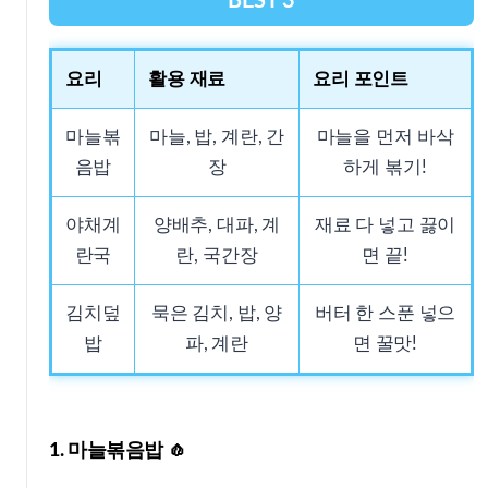
BEST 3
요리
활용 재료
요리 포인트
마늘볶
마늘, 밥, 계란, 간
마늘을 먼저 바삭
음밥
장
하게 볶기!
야채계
양배추, 대파, 계
재료 다 넣고 끓이
란국
란, 국간장
면 끝!
김치덮
묵은 김치, 밥, 양
버터 한 스푼 넣으
밥
파, 계란
면 꿀맛!
1. 마늘볶음밥 🧄