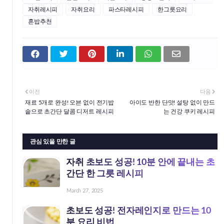
자취레시피
자취요리
파스타레시피
한그릇요리
혼밥추천
이전
다음
재료 5개로 완성! 오븐 없이 전기밥
아이도 반한 단맛! 설탕 없이 만드
솥으로 초간단 달콤 디저트 레시피
는 건강 쿠키 레시피
관심 있을 만한 글
자취 초보도 성공! 10분 안에 끝내는 초
간단 한 그릇 레시피
March 27, 2025
초보도 성공! 전자레인지로 만드는 10
분 요리 비법