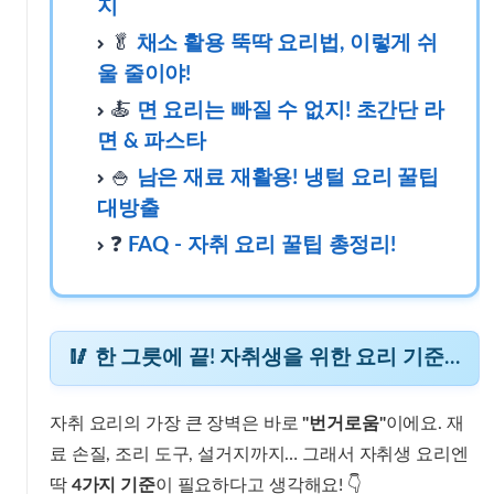
지
🍳 10분 컷! 계란으로 만드는 요리 3가지
🥬
채소 활용 뚝딱 요리법, 이렇게 쉬
울 줄이야!
🍝
면 요리는 빠질 수 없지! 초간단 라
🥬 채소 활용 뚝딱 요리법, 이렇게 쉬울 줄이야!
면 & 파스타
🍚
남은 재료 재활용! 냉털 요리 꿀팁
🍝 면 요리는 빠질 수 없지! 초간단 라면 & 파스타
대방출
❓
FAQ - 자취 요리 꿀팁 총정리!
🍚 남은 재료 재활용! 냉털 요리 꿀팁 대방출
🥢 한 그릇에 끝! 자취생을 위한 요리 기준이 뭘까?
❓ FAQ - 자취 요리 꿀팁 총정리!
자취 요리의 가장 큰 장벽은 바로
"번거로움"
이에요. 재
료 손질, 조리 도구, 설거지까지… 그래서 자취생 요리엔
딱
4가지 기준
이 필요하다고 생각해요! 👇