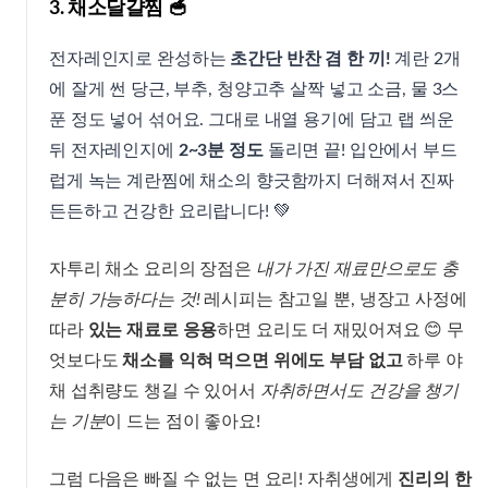
3. 채소달걀찜 🥣
전자레인지로 완성하는
초간단 반찬 겸 한 끼!
계란 2개
에 잘게 썬 당근, 부추, 청양고추 살짝 넣고 소금, 물 3스
푼 정도 넣어 섞어요. 그대로 내열 용기에 담고 랩 씌운
뒤 전자레인지에
2~3분 정도
돌리면 끝! 입안에서 부드
럽게 녹는 계란찜에 채소의 향긋함까지 더해져서 진짜
든든하고 건강한 요리랍니다! 💚
자투리 채소 요리의 장점은
내가 가진 재료만으로도 충
분히 가능하다는 것!
레시피는 참고일 뿐, 냉장고 사정에
따라
있는 재료로 응용
하면 요리도 더 재밌어져요 😊 무
엇보다도
채소를 익혀 먹으면 위에도 부담 없고
하루 야
채 섭취량도 챙길 수 있어서
자취하면서도 건강을 챙기
는 기분
이 드는 점이 좋아요!
그럼 다음은 빠질 수 없는 면 요리! 자취생에게
진리의 한