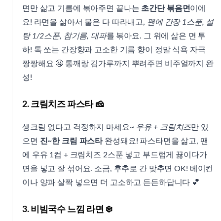
면만 삶고 기름에 볶아주면 끝나는
초간단 볶음면
이에
요! 라면을 삶아서 물은 다 따라내고,
팬에 간장 1스푼, 설
탕 1/2스푼, 참기름, 대파
를 볶아요. 그 위에 삶은 면 투
하! 톡 쏘는 간장향과 고소한 기름 향이 정말 식욕 자극
짱짱해요 🤤 통깨랑 김가루까지 뿌려주면 비주얼까지 완
성!
2. 크림치즈 파스타 🧀
생크림 없다고 걱정하지 마세요~
우유 + 크림치즈
만 있
으면
진~한 크림 파스타
완성돼요! 파스타면을 삶고, 팬
에 우유 1컵 + 크림치즈 2스푼 넣고 부드럽게 끓이다가
면을 넣고 잘 섞어요. 소금, 후추로 간 맞추면 OK! 베이컨
이나 양파 살짝 넣으면 더 고소하고 든든하답니다 💕
3. 비빔국수 느낌 라면 ❄️